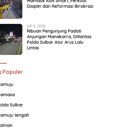
Mamase ASN Smart, Perkuat
Disiplin dan Reformasi Birokrasi
Juli 9, 2026
Ribuan Pengunjung Padati
Anjungan Manakarra, Ditlantas
Polda Sulbar Atur Arus Lalu
Lintas
 Populer
amuju
amasa
olda Sulbar
amuju tengah
olman