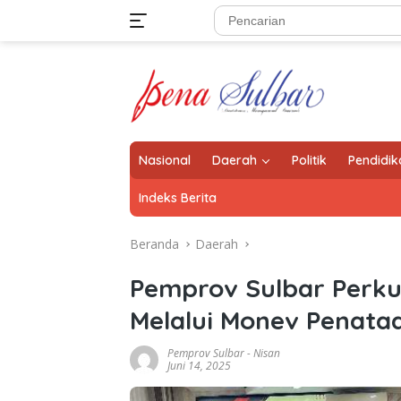
Langsung
ke
konten
Nasional
Daerah
Politik
Pendidik
Indeks Berita
Beranda
Daerah
Pemprov Sulbar Perku
Melalui Monev Penata
Pemprov Sulbar
-
Nisan
Juni 14, 2025