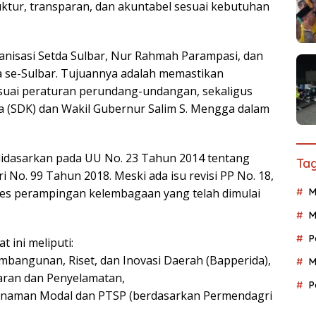
tur, transparan, dan akuntabel sesuai kebutuhan
rganisasi Setda Sulbar, Nur Rahmah Parampasi, dan
a se-Sulbar. Tujuannya adalah memastikan
suai peraturan perundang-undangan, sekaligus
 (SDK) dan Wakil Gubernur Salim S. Mengga dalam
didasarkan pada UU No. 23 Tahun 2014 tentang
Tag
No. 99 Tahun 2018. Meski ada isu revisi PP No. 18,
M
ses perampingan kelembagaan yang telah dimulai
M
P
 ini meliputi:
angunan, Riset, dan Inovasi Daerah (Bapperida),
M
ran dan Penyelamatan,
P
anaman Modal dan PTSP (berdasarkan Permendagri