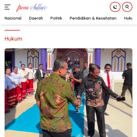
Nasional
Daerah
Politik
Pendidikan & Kesehatan
Hukum
Langsung
ke
Hukum
konten