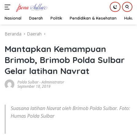
Nasional
Daerah
Politik
Pendidikan & Kesehatan
Hukum
Langsung
Beranda
Daerah
ke
konten
Mantapkan Kemampuan
Brimob, Brimob Polda Sulbar
Gelar latihan Navrat
Polda Sulbar
-
Administrator
September 18, 2019
Suasana latihan Navrat oleh Brimob Polda Sulbar. Foto:
Humas Polda Sulbar