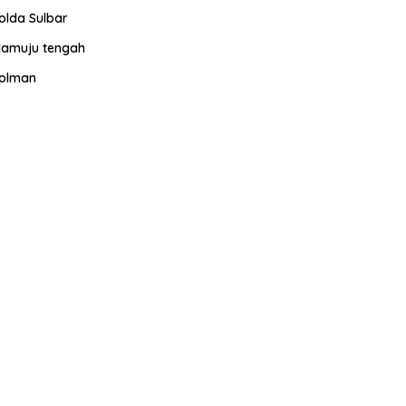
olda Sulbar
amuju tengah
olman