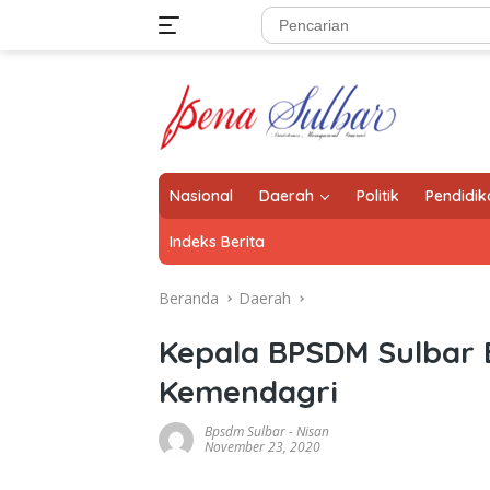
Langsung
ke
konten
Nasional
Daerah
Politik
Pendidik
Indeks Berita
Beranda
Daerah
Kepala BPSDM Sulbar
Kemendagri
Bpsdm Sulbar
-
Nisan
November 23, 2020