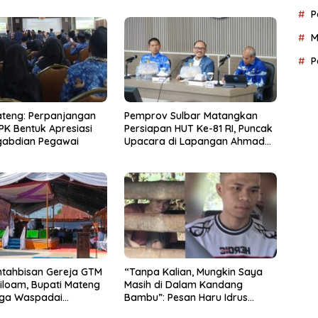
P
M
P
ateng: Perpanjangan
Pemprov Sulbar Matangkan
PK Bentuk Apresiasi
Persiapan HUT Ke-81 RI, Puncak
gabdian Pegawai
Upacara di Lapangan Ahmad
Kirang
entahbisan Gereja GTM
“Tanpa Kalian, Mungkin Saya
iloam, Bupati Mateng
Masih di Dalam Kandang
ga Waspadai
Bambu”: Pesan Haru Idrus
 Kebakaran
untuk Para Dermawan