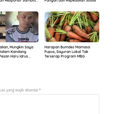
an Responsif Sambut
Pangan dan Kepedulian Sosial
-81
alian, Mungkin Saya
Harapan Bumdes Mamasa
 Dalam Kandang
Pupus, Sayuran Lokal Tak
Pesan Haru Idrus
Terserap Program MBG
ra Dermawan
uas yang wajib ditandai
*