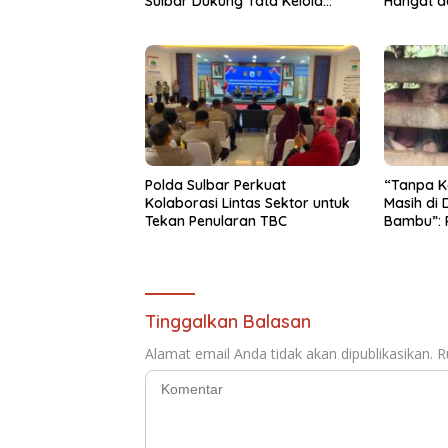
Sulbar Dukung Tata Kelola
Hangat d
yang Transparan
HUT RI ke
Polda Sulbar Perkuat
“Tanpa K
Kolaborasi Lintas Sektor untuk
Masih di
Tekan Penularan TBC
Bambu”: 
untuk Pa
Tinggalkan Balasan
Alamat email Anda tidak akan dipublikasikan.
R