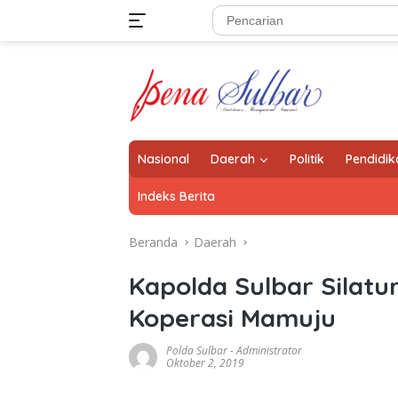
Langsung
ke
konten
Nasional
Daerah
Politik
Pendidik
Indeks Berita
Beranda
Daerah
Kapolda Sulbar Silatu
Koperasi Mamuju
Polda Sulbar
-
Administrator
Oktober 2, 2019