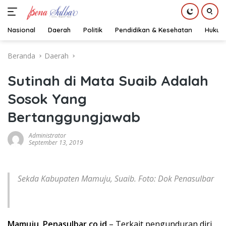
Nasional
Daerah
Politik
Pendidikan & Kesehatan
Hukum
Langsung
Beranda
Daerah
ke
konten
Sutinah di Mata Suaib Adalah
Sosok Yang
Bertanggungjawab
Administrator
September 13, 2019
Sekda Kabupaten Mamuju, Suaib. Foto: Dok Penasulbar
Mamuju, Penasulbar.co.id
– Terkait pengunduran diri