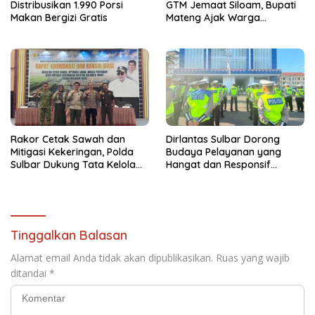
Distribusikan 1.990 Porsi
GTM Jemaat Siloam, Bupati
Makan Bergizi Gratis
Mateng Ajak Warga
Waspadai Ancaman
Kebakaran
Rakor Cetak Sawah dan
Dirlantas Sulbar Dorong
Mitigasi Kekeringan, Polda
Budaya Pelayanan yang
Sulbar Dukung Tata Kelola
Hangat dan Responsif
yang Transparan
Sambut HUT RI ke-81
Tinggalkan Balasan
Alamat email Anda tidak akan dipublikasikan.
Ruas yang wajib
ditandai
*