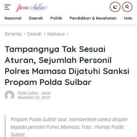
Nasional
Daerah
Politik
Pendidikan & Kesehatan
Hukum
Langsung
Beranda
Daerah
Mamasa
ke
konten
Tampangnya Tak Sesuai
Aturan, Sejumlah Personil
Polres Mamasa Dijatuhi Sanksi
Propam Polda Sulbar
Polda Sulbar
-
Nisan
November 25, 2020
Propam Polda Sulbar saat memberikan sanksi disiplin
kepada personil Polres Mamasa. Foto : Humas Polda
Sulbar.