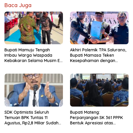
Baca Juga
Bupati Mamuju Tengah
Akhiri Polemik TPA Salurano,
Imbau Warga Waspada
Bupati Mamasa Teken
Kebakaran Selama Musim El
Kesepahaman dengan
Nino
Warga: “Kalau Merusak
Lingkungan, Saya Hentikan”
SDK Optimistis Seluruh
Bupati Mateng:
Temuan BPK Tuntas 11
Perpanjangan SK 361 PPPK
Agustus, Rp2,8 Miliar Sudah
Bentuk Apresiasi atas
Diselesaikan.
Pengabdian Pegawai