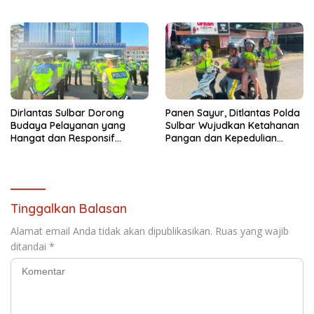
Waspadai Ancaman
yang Transparan
Kebakaran
Dirlantas Sulbar Dorong
Panen Sayur, Ditlantas Polda
Budaya Pelayanan yang
Sulbar Wujudkan Ketahanan
Hangat dan Responsif
Pangan dan Kepedulian
Sambut HUT RI ke-81
Sosial
Tinggalkan Balasan
Alamat email Anda tidak akan dipublikasikan.
Ruas yang wajib
ditandai
*