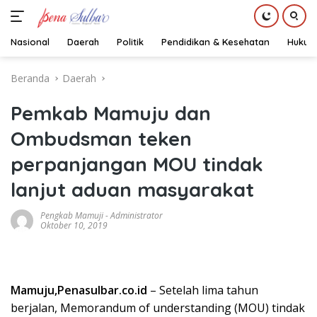
Nasional
Daerah
Politik
Pendidikan & Kesehatan
Hukum
Langsung
Beranda
Daerah
ke
konten
Pemkab Mamuju dan
Ombudsman teken
perpanjangan MOU tindak
lanjut aduan masyarakat
Pengkab Mamuji
-
Administrator
Oktober 10, 2019
Mamuju,Penasulbar.co.id
– Setelah lima tahun
berjalan, Memorandum of understanding (MOU) tindak