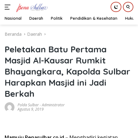
Nasional
Daerah
Politik
Pendidikan & Kesehatan
Hukum
Langsung
Beranda
Daerah
ke
konten
Peletakan Batu Pertama
Masjid Al-Kausar Rumkit
Bhayangkara, Kapolda Sulbar
Harapkan Masjid ini Jadi
Berkah
Polda Sulbar
-
Administrator
Agustus 9, 2019
Mamuju,Penasulbar.co.id
– Menghadiri kegiatan