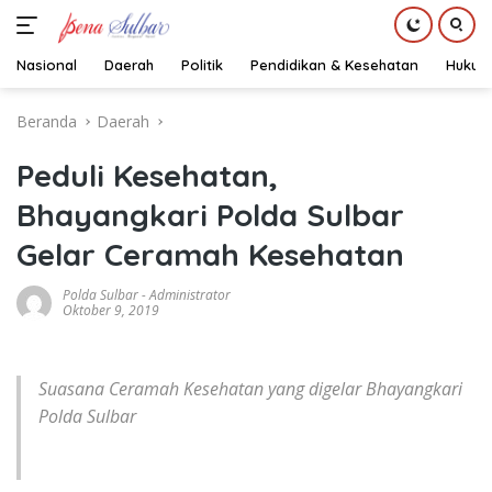
Nasional
Daerah
Politik
Pendidikan & Kesehatan
Hukum
Langsung
Beranda
Daerah
ke
konten
Peduli Kesehatan,
Bhayangkari Polda Sulbar
Gelar Ceramah Kesehatan
Polda Sulbar
-
Administrator
Oktober 9, 2019
Suasana Ceramah Kesehatan yang digelar Bhayangkari
Polda Sulbar