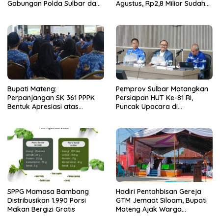
Gabungan Polda Sulbar dan
Agustus, Rp2,8 Miliar Sudah
Kanwil Kemenkeu Tampil
Diselesaikan.
Kompak
Bupati Mateng:
Pemprov Sulbar Matangkan
Perpanjangan SK 361 PPPK
Persiapan HUT Ke-81 RI,
Bentuk Apresiasi atas
Puncak Upacara di
Pengabdian Pegawai
Lapangan Ahmad Kirang
SPPG Mamasa Bambang
Hadiri Pentahbisan Gereja
Distribusikan 1.990 Porsi
GTM Jemaat Siloam, Bupati
Makan Bergizi Gratis
Mateng Ajak Warga
Waspadai Ancaman