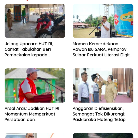
Jelang Upacara HUT RI,
Momen Kemerdekaan
Camat Tabulahan Beri
Rawan Isu SARA, Pemprov
Pembekalan kepada
Sulbar Perkuat Literasi Digital
Paskibra
Warga
Arsal Aras: Jadikan HUT RI
Anggaran Diefisiensikan,
Momentum Memperkuat
Semangat Tak Dikurangi:
Persatuan dan
Paskibraka Mateng Tetap
Menggerakkan Ekonomi
Formasi Penuh
Rakyat