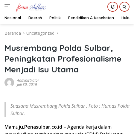
Nasional
Daerah
Politik
Pendidikan & Kesehatan
Hukum
Langsung
Beranda
Uncategorized
ke
konten
Musrembang Polda Sulbar,
Peningkatan Profesionalisme
Menjadi Isu Utama
Administrator
Juli 30, 2019
Suasana
Musrembang Polda Sulbar . Foto : Humas Polda
Sulbar.
Mamuju,Penasulbar.co.id
– Agenda kerja dalam