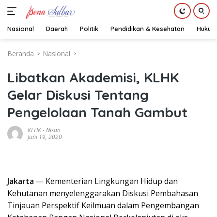
Nasional
Daerah
Politik
Pendidikan & Kesehatan
Hukum
Langsung
Beranda
Nasional
ke
konten
Libatkan Akademisi, KLHK
Gelar Diskusi Tentang
Pengelolaan Tanah Gambut
KLHK
-
Nisan
Juni 19, 2020
Jakarta
— Kementerian Lingkungan Hidup dan
Kehutanan menyelenggarakan Diskusi Pembahasan
Tinjauan Perspektif Keilmuan dalam Pengembangan