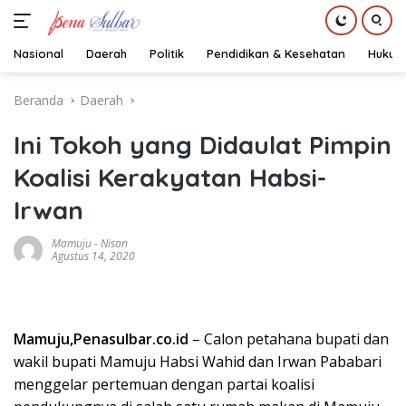
Nasional
Daerah
Politik
Pendidikan & Kesehatan
Hukum
Langsung
Beranda
Daerah
ke
konten
Ini Tokoh yang Didaulat Pimpin
Koalisi Kerakyatan Habsi-
Irwan
Mamuju
-
Nisan
Agustus 14, 2020
Mamuju,Penasulbar.co.id
– Calon petahana bupati dan
wakil bupati Mamuju Habsi Wahid dan Irwan Pababari
menggelar pertemuan dengan partai koalisi