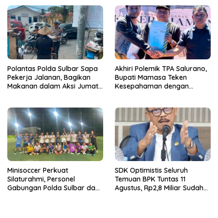
Polantas Polda Sulbar Sapa
Akhiri Polemik TPA Salurano,
Pekerja Jalanan, Bagikan
Bupati Mamasa Teken
Makanan dalam Aksi Jumat
Kesepahaman dengan
Berkah
Warga: “Kalau Merusak
Lingkungan, Saya Hentikan”
Minisoccer Perkuat
SDK Optimistis Seluruh
Silaturahmi, Personel
Temuan BPK Tuntas 11
Gabungan Polda Sulbar dan
Agustus, Rp2,8 Miliar Sudah
Kanwil Kemenkeu Tampil
Diselesaikan.
Kompak