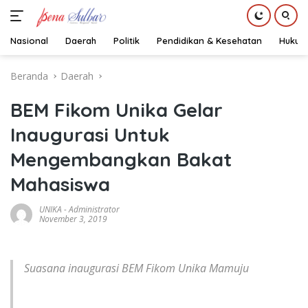
Nasional
Daerah
Politik
Pendidikan & Kesehatan
Hukum
Langsung
Beranda
Daerah
ke
konten
BEM Fikom Unika Gelar
Inaugurasi Untuk
Mengembangkan Bakat
Mahasiswa
UNIKA
-
Administrator
November 3, 2019
Suasana inaugurasi BEM Fikom Unika Mamuju