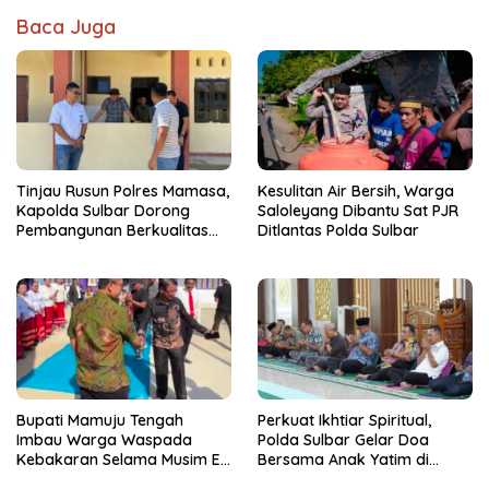
Baca Juga
Tinjau Rusun Polres Mamasa,
Kesulitan Air Bersih, Warga
Kapolda Sulbar Dorong
Saloleyang Dibantu Sat PJR
Pembangunan Berkualitas
Ditlantas Polda Sulbar
dan Tepat Waktu
Bupati Mamuju Tengah
Perkuat Ikhtiar Spiritual,
Imbau Warga Waspada
Polda Sulbar Gelar Doa
Kebakaran Selama Musim El
Bersama Anak Yatim di
Nino
Masjid Jabal Rahmah