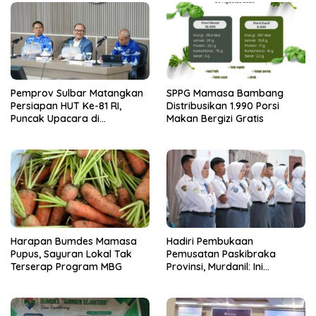
Pemprov Sulbar Matangkan
SPPG Mamasa Bambang
Persiapan HUT Ke-81 RI,
Distribusikan 1.990 Porsi
Puncak Upacara di
Makan Bergizi Gratis
Lapangan Ahmad Kirang
Harapan Bumdes Mamasa
Hadiri Pembukaan
Pupus, Sayuran Lokal Tak
Pemusatan Paskibraka
Terserap Program MBG
Provinsi, Murdanil: Ini
Membentuk Karakter Hingga
Kedisiplinannya