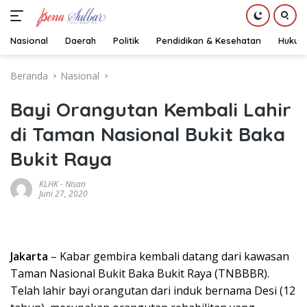
Nasional
Daerah
Politik
Pendidikan & Kesehatan
Hukum
Langsung
Beranda
Nasional
ke
konten
Bayi Orangutan Kembali Lahir
di Taman Nasional Bukit Baka
Bukit Raya
KLHK
-
Nisan
Juni 27, 2020
Jakarta
– Kabar gembira kembali datang dari kawasan
Taman Nasional Bukit Baka Bukit Raya (TNBBBR).
Telah lahir bayi orangutan dari induk bernama Desi (12