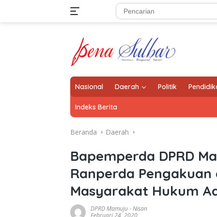
Langsung
ke
konten
Nasional
Daerah
Politik
Pendidik
Indeks Berita
Beranda
Daerah
Bapemperda DPRD Mam
Ranperda Pengakuan 
Masyarakat Hukum A
DPRD Mamuju
-
Nisan
Februari 24, 2020