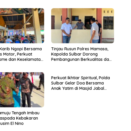
 Karib Ngopi Bersama
Tinjau Rusun Polres Mamasa,
s Motor, Perkuat
Kapolda Sulbar Dorong
isme dan Keselamatan
Pembangunan Berkualitas dan
ra
Tepat Waktu
Perkuat Ikhtiar Spiritual, Polda
Sulbar Gelar Doa Bersama
Anak Yatim di Masjid Jabal
Rahmah
amuju Tengah Imbau
aspada Kebakaran
usim El Nino