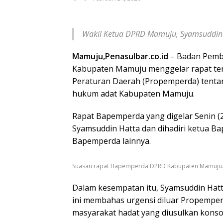
Wakil Ketua DPRD Mamuju, Syamsuddin
Mamuju,Penasulbar.co.id
– Badan Pemb
Kabupaten Mamuju menggelar rapat te
Peraturan Daerah (Propemperda) tenta
hukum adat Kabupaten Mamuju.
Rapat Bapemperda yang digelar Senin (
Syamsuddin Hatta dan dihadiri ketua B
Bapemperda lainnya.
Suasan rapat Bapemperda DPRD Kabupaten Mamuju
Dalam kesempatan itu, Syamsuddin Hat
ini membahas urgensi diluar Propempe
masyarakat hadat yang diusulkan konso