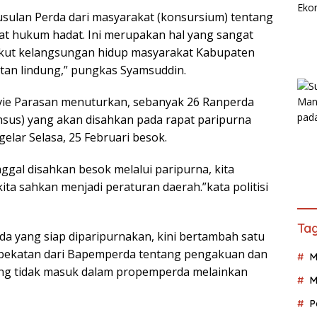
 usulan Perda dari masyarakat (konsursium) tentang
t hukum hadat. Ini merupakan hal yang sangat
gkut kelangsungan hidup masyarakat Kabupaten
an lindung,” pungkas Syamsuddin.
vie Parasan menuturkan, sebanyak 26 Ranperda
ansus) yang akan disahkan pada rapat paripurna
lar Selasa, 25 Februari besok.
ggal disahkan besok melalui paripurna, kita
ita sahkan menjadi peraturan daerah.”kata politisi
Tag
da yang siap diparipurnakan, kini bertambah satu
ekatan dari Bapemperda tentang pengakuan dan
M
ng tidak masuk dalam propemperda melainkan
M
P