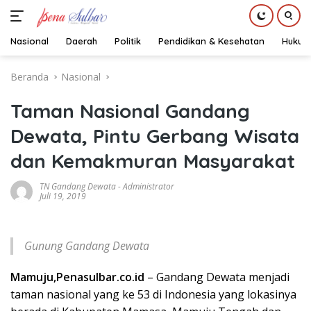
Nasional
Daerah
Politik
Pendidikan & Kesehatan
Hukum
Langsung
Beranda
Nasional
ke
konten
Taman Nasional Gandang
Dewata, Pintu Gerbang Wisata
dan Kemakmuran Masyarakat
TN Gandang Dewata
-
Administrator
Juli 19, 2019
Gunung Gandang Dewata
Mamuju,Penasulbar.co.id
– Gandang Dewata menjadi
taman nasional yang ke 53 di Indonesia yang lokasinya