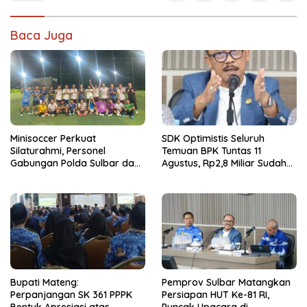
Baca Juga
Minisoccer Perkuat
SDK Optimistis Seluruh
Silaturahmi, Personel
Temuan BPK Tuntas 11
Gabungan Polda Sulbar dan
Agustus, Rp2,8 Miliar Sudah
Kanwil Kemenkeu Tampil
Diselesaikan.
Kompak
Bupati Mateng:
Pemprov Sulbar Matangkan
Perpanjangan SK 361 PPPK
Persiapan HUT Ke-81 RI,
Bentuk Apresiasi atas
Puncak Upacara di