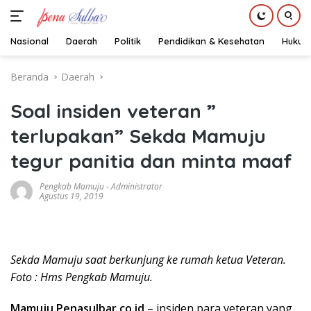
Nasional
Daerah
Politik
Pendidikan & Kesehatan
Hukum
Langsung
Beranda
Daerah
ke
konten
Soal insiden veteran ”
terlupakan” Sekda Mamuju
tegur panitia dan minta maaf
Pengkab Mamuju
-
Administrator
Agustus 19, 2019
Sekda Mamuju saat berkunjung ke rumah ketua Veteran.
Foto : Hms Pengkab Mamuju.
Mamuju,Penasulbar.co.id
– insiden para veteran yang