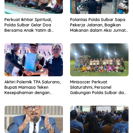
Perkuat Ikhtiar Spiritual,
Polantas Polda Sulbar Sapa
Polda Sulbar Gelar Doa
Pekerja Jalanan, Bagikan
Bersama Anak Yatim di
Makanan dalam Aksi Jumat
Masjid Jabal Rahmah
Berkah
Akhiri Polemik TPA Salurano,
Minisoccer Perkuat
Bupati Mamasa Teken
Silaturahmi, Personel
Kesepahaman dengan
Gabungan Polda Sulbar dan
Warga: “Kalau Merusak
Kanwil Kemenkeu Tampil
Lingkungan, Saya Hentikan”
Kompak