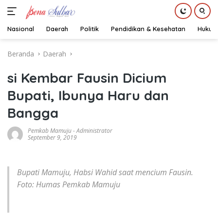
Nasional
Daerah
Politik
Pendidikan & Kesehatan
Hukum
Langsung
Beranda
Daerah
ke
konten
si Kembar Fausin Dicium
Bupati, Ibunya Haru dan
Bangga
Pemkab Mamuju
-
Administrator
September 9, 2019
Bupati Mamuju, Habsi Wahid saat mencium Fausin.
Foto: Humas Pemkab Mamuju