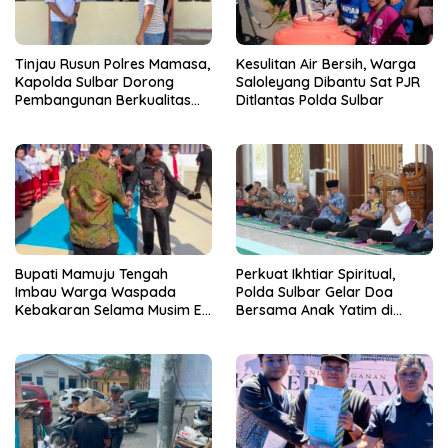
Tinjau Rusun Polres Mamasa,
Kesulitan Air Bersih, Warga
Kapolda Sulbar Dorong
Saloleyang Dibantu Sat PJR
Pembangunan Berkualitas
Ditlantas Polda Sulbar
dan Tepat Waktu
Bupati Mamuju Tengah
Perkuat Ikhtiar Spiritual,
Imbau Warga Waspada
Polda Sulbar Gelar Doa
Kebakaran Selama Musim El
Bersama Anak Yatim di
Nino
Masjid Jabal Rahmah