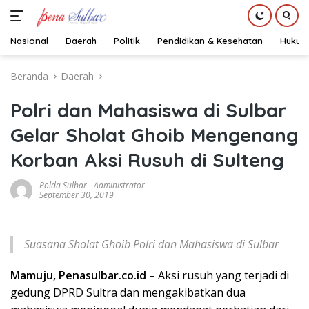
Nasional
Daerah
Politik
Pendidikan & Kesehatan
Hukum
Langsung
Beranda
Daerah
ke
konten
Polri dan Mahasiswa di Sulbar
Gelar Sholat Ghoib Mengenang
Korban Aksi Rusuh di Sulteng
Polda Sulbar
-
Administrator
September 30, 2019
Suasana Sholat Ghoib Polri dan Mahasiswa di Sulbar
Mamuju, Penasulbar.co.id
– Aksi rusuh yang terjadi di
gedung DPRD Sultra dan mengakibatkan dua