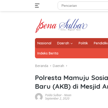
Langsung
ke
konten
Nasional
Daerah
Politik
Pendidik
Indeks Berita
Beranda
Daerah
Polresta Mamuju Sosia
Baru (AKB) di Mesjid 
Polda Sulbar
-
Nisan
September 2, 2020