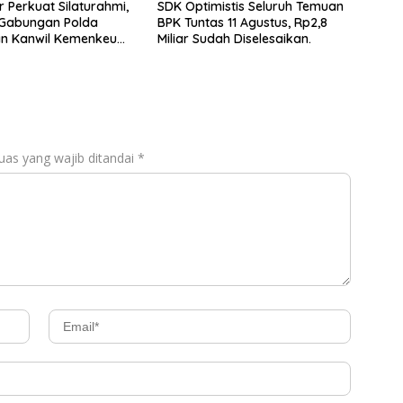
r Perkuat Silaturahmi,
SDK Optimistis Seluruh Temuan
 Gabungan Polda
BPK Tuntas 11 Agustus, Rp2,8
an Kanwil Kemenkeu
Miliar Sudah Diselesaikan.
Kompak
uas yang wajib ditandai
*