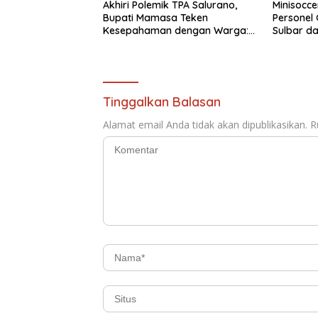
Akhiri Polemik TPA Salurano,
Minisocce
Bupati Mamasa Teken
Personel
Kesepahaman dengan Warga:
Sulbar d
“Kalau Merusak Lingkungan,
Tampil 
Saya Hentikan”
Tinggalkan Balasan
Alamat email Anda tidak akan dipublikasikan.
R