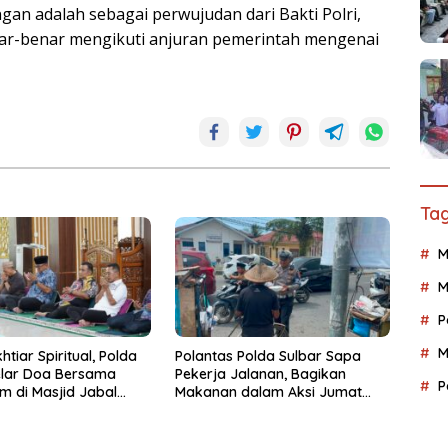
gan adalah sebagai perwujudan dari Bakti Polri,
ar-benar mengikuti anjuran pemerintah mengenai
Tag
M
M
P
M
htiar Spiritual, Polda
Polantas Polda Sulbar Sapa
elar Doa Bersama
Pekerja Jalanan, Bagikan
P
m di Masjid Jabal
Makanan dalam Aksi Jumat
Berkah