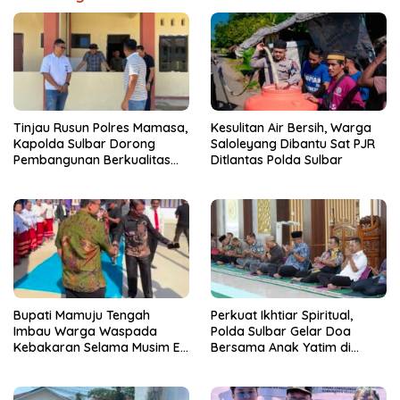
Tinjau Rusun Polres Mamasa,
Kesulitan Air Bersih, Warga
Kapolda Sulbar Dorong
Saloleyang Dibantu Sat PJR
Pembangunan Berkualitas
Ditlantas Polda Sulbar
dan Tepat Waktu
Bupati Mamuju Tengah
Perkuat Ikhtiar Spiritual,
Imbau Warga Waspada
Polda Sulbar Gelar Doa
Kebakaran Selama Musim El
Bersama Anak Yatim di
Nino
Masjid Jabal Rahmah