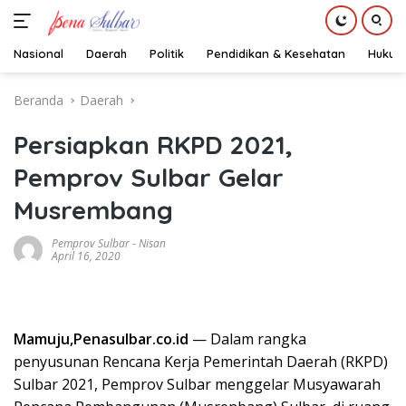
Nasional
Daerah
Politik
Pendidikan & Kesehatan
Hukum
Langsung
Beranda
Daerah
ke
konten
Persiapkan RKPD 2021,
Pemprov Sulbar Gelar
Musrembang
Pemprov Sulbar
-
Nisan
April 16, 2020
Mamuju,Penasulbar.co.id
— Dalam rangka
penyusunan Rencana Kerja Pemerintah Daerah (RKPD)
Sulbar 2021, Pemprov Sulbar menggelar Musyawarah