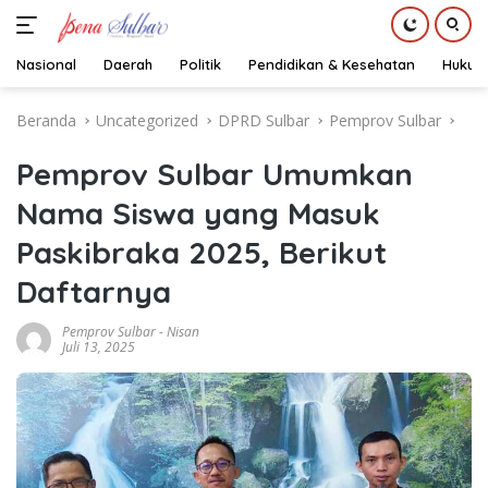
Nasional
Daerah
Politik
Pendidikan & Kesehatan
Hukum
Langsung
Beranda
Uncategorized
DPRD Sulbar
Pemprov Sulbar
ke
konten
Pemprov Sulbar Umumkan
Nama Siswa yang Masuk
Paskibraka 2025, Berikut
Daftarnya
Pemprov Sulbar
-
Nisan
Juli 13, 2025