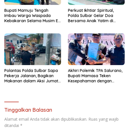
Bupati Mamuju Tengah
Perkuat Ikhtiar Spiritual,
Imbau Warga Waspada
Polda Sulbar Gelar Doa
Kebakaran Selama Musim El
Bersama Anak Yatim di
Nino
Masjid Jabal Rahmah
Polantas Polda Sulbar Sapa
Akhiri Polemik TPA Salurano,
Pekerja Jalanan, Bagikan
Bupati Mamasa Teken
Makanan dalam Aksi Jumat
Kesepahaman dengan
Berkah
Warga: “Kalau Merusak
Lingkungan, Saya Hentikan”
Tinggalkan Balasan
Alamat email Anda tidak akan dipublikasikan.
Ruas yang wajib
ditandai
*