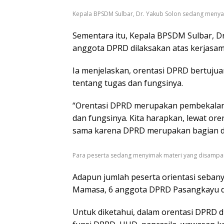
Kepala BPSDM Sulbar, Dr. Yakub Solon sedang meny
Sementara itu, Kepala BPSDM Sulbar, Dr
anggota DPRD dilaksakan atas kerjasa
Ia menjelaskan, orentasi DPRD bertujua
tentang tugas dan fungsinya.
“Orentasi DPRD merupakan pembekala
dan fungsinya. Kita harapkan, lewat ore
sama karena DPRD merupakan bagian da
Para peserta sedang menyimak materi yang disampai
Adapun jumlah peserta orientasi sebany
Mamasa, 6 anggota DPRD Pasangkayu d
Untuk diketahui, dalam orentasi DPRD d