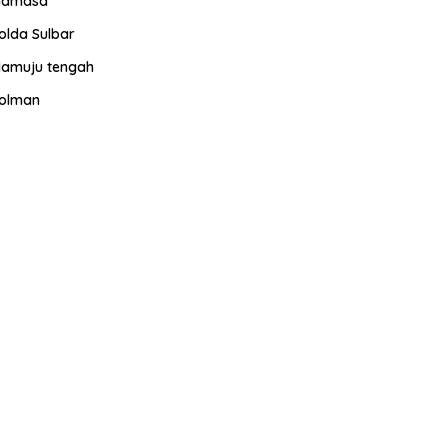
amasa
olda Sulbar
amuju tengah
olman