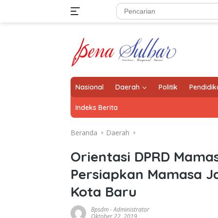
Langsung
ke
konten
Nasional
Daerah
Politik
Pendidik
Indeks Berita
Beranda
Daerah
Orientasi DPRD Mamas
Persiapkan Mamasa J
Kota Baru
Bpsdm
-
Administrator
Oktober 22, 2019