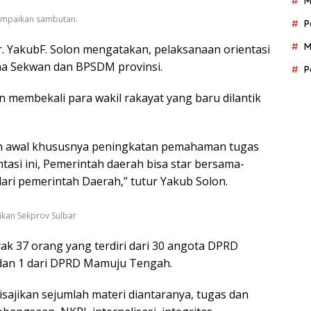
M
ampaikan sambutan.
P
M
. YakubF. Solon mengatakan, pelaksanaan orientasi
ma Sekwan dan BPSDM provinsi.
P
n membekali para wakil rakayat yang baru dilantik
n awal khususnya peningkatan pemahaman tugas
ntasi ini, Pemerintah daerah bisa star bersama-
ri pemerintah Daerah,” tutur Yakub Solon.
kan Sekprov Sulbar
ak 37 orang yang terdiri dari 30 angota DPRD
an 1 dari DPRD Mamuju Tengah.
isajikan sejumlah materi diantaranya, tugas dan