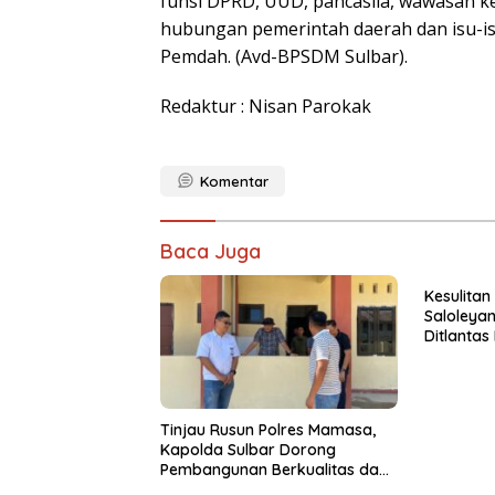
funsi DPRD, UUD, pancasila, wawasan keb
hubungan pemerintah daerah dan isu-i
Pemdah. (Avd-BPSDM Sulbar).
Redaktur : Nisan Parokak
Komentar
Baca Juga
Kesulitan
Saloleyan
Ditlantas
Tinjau Rusun Polres Mamasa,
Kapolda Sulbar Dorong
Pembangunan Berkualitas dan
Tepat Waktu