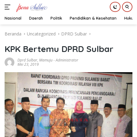
Nasional
Daerah
Politik
Pendidikan & Kesehatan
Hukum
Langsung
Beranda
Uncategorized
DPRD Sulbar
ke
konten
KPK Bertemu DPRD Sulbar
Dprd Sulbar
,
Mamuju
-
Administrator
Mei 23, 2019