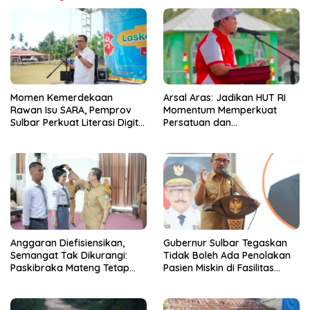
Momen Kemerdekaan
Arsal Aras: Jadikan HUT RI
Rawan Isu SARA, Pemprov
Momentum Memperkuat
Sulbar Perkuat Literasi Digital
Persatuan dan
Warga
Menggerakkan Ekonomi
Rakyat
Anggaran Diefisiensikan,
Gubernur Sulbar Tegaskan
Semangat Tak Dikurangi:
Tidak Boleh Ada Penolakan
Paskibraka Mateng Tetap
Pasien Miskin di Fasilitas
Formasi Penuh
Pelayanan Kesehatan