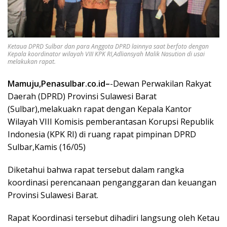
Ketaua DPRD Sulbar dan para Anggota DPRD lainnya saat berfoto dengan
Kepala koordinator wilayah VIII KPK RI,Adliansyah Malik Nasution di usai
melakukan rapat.
Mamuju,Penasulbar.co.id–
-Dewan Perwakilan Rakyat
Daerah (DPRD) Provinsi Sulawesi Barat
(Sulbar),melakuakn rapat dengan Kepala Kantor
Wilayah VIII Komisis pemberantasan Korupsi Republik
Indonesia (KPK RI) di ruang rapat pimpinan DPRD
Sulbar,Kamis (16/05)
Diketahui bahwa rapat tersebut dalam rangka
koordinasi perencanaan penganggaran dan keuangan
Provinsi Sulawesi Barat.
Rapat Koordinasi tersebut dihadiri langsung oleh Ketau