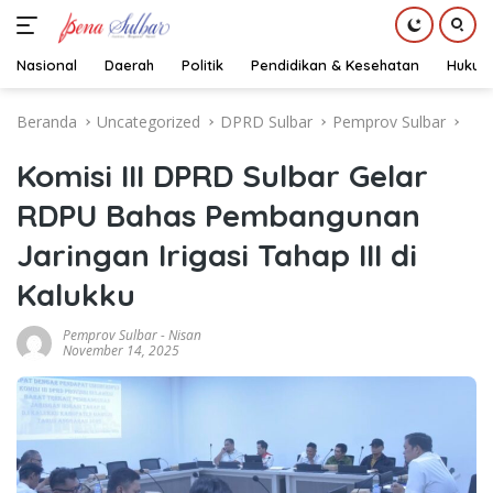
Nasional
Daerah
Politik
Pendidikan & Kesehatan
Hukum
Langsung
Beranda
Uncategorized
DPRD Sulbar
Pemprov Sulbar
ke
konten
Komisi III DPRD Sulbar Gelar
RDPU Bahas Pembangunan
Jaringan Irigasi Tahap III di
Kalukku
Pemprov Sulbar
-
Nisan
November 14, 2025