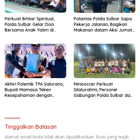
Perkuat Ikhtiar Spiritual,
Polantas Polda Sulbar Sapa
Polda Sulbar Gelar Doa
Pekerja Jalanan, Bagikan
Bersama Anak Yatim di
Makanan dalam Aksi Jumat
Masjid Jabal Rahmah
Berkah
Akhiri Polemik TPA Salurano,
Minisoccer Perkuat
Bupati Mamasa Teken
Silaturahmi, Personel
Kesepahaman dengan
Gabungan Polda Sulbar dan
Warga: “Kalau Merusak
Kanwil Kemenkeu Tampil
Lingkungan, Saya Hentikan”
Kompak
Tinggalkan Balasan
Alamat email Anda tidak akan dipublikasikan.
Ruas yang wajib