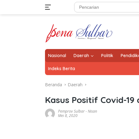
Langsung
ke
konten
Nasional
Daerah
Politik
Pendidik
Indeks Berita
Beranda
Daerah
Kasus Positif Covid-1
Pemprov Sulbar
-
Nisan
Mei 8, 2020