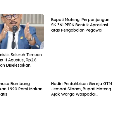
Bupati Mateng: Perpanjangan
SK 361 PPPK Bentuk Apresiasi
atas Pengabdian Pegawai
mistis Seluruh Temuan
s 11 Agustus, Rp2,8
dah Diselesaikan.
masa Bambang
Hadiri Pentahbisan Gereja GTM
ikan 1.990 Porsi Makan
Jemaat Siloam, Bupati Mateng
atis
Ajak Warga Waspadai
Ancaman Kebakaran