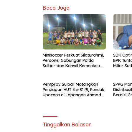
Baca Juga
Minisoccer Perkuat Silaturahmi,
SDK Opti
Personel Gabungan Polda
BPK Tunta
Sulbar dan Kanwil Kemenkeu
Miliar Su
Tampil Kompak
Pemprov Sulbar Matangkan
SPPG Ma
Persiapan HUT Ke-81 RI, Puncak
Distribus
Upacara di Lapangan Ahmad
Bergizi Gr
Kirang
Tinggalkan Balasan