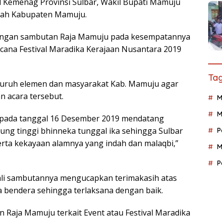
il Kemenag Provinsi Sulbar, Wakil Bupati Mamuju
tah Kabupaten Mamuju.
 dengan sambutan Raja Mamuju pada kesempatannya
cana Festival Maradika Kerajaan Nusantara 2019
Tag
luruh elemen dan masyarakat Kab. Mamuju agar
 acara tersebut.
M
M
 pada tanggal 16 Desember 2019 mendatang
ng tinggi bhinneka tunggal ika sehingga Sulbar
P
erta kekayaan alamnya yang indah dan malaqbi,”
M
P
ali sambutannya mengucapkan terimakasih atas
a bendera sehingga terlaksana dengan baik.
 Raja Mamuju terkait Event atau Festival Maradika