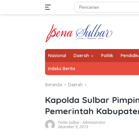
Langsung
ke
konten
Nasional
Daerah
Politik
Pendidik
Indeks Berita
Beranda
Daerah
Kapolda Sulbar Pimpi
Pemerintah Kabupate
Polda Sulbar
-
Administrator
Desember 9, 2019