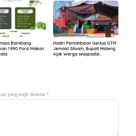
masa Bambang
Hadiri Pentahbisan Gereja GTM
ikan 1.990 Porsi Makan
Jemaat Siloam, Bupati Mateng
atis
Ajak Warga Waspadai
Ancaman Kebakaran
uas yang wajib ditandai
*