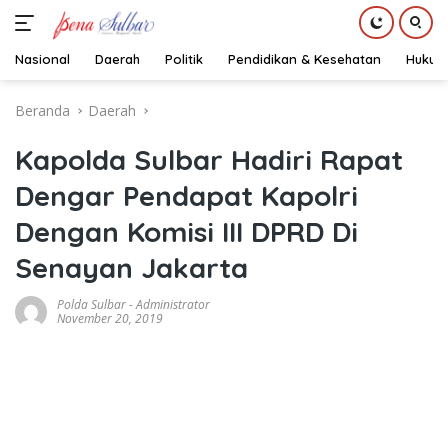
Nasional
Daerah
Politik
Pendidikan & Kesehatan
Hukum
Langsung
Beranda
Daerah
ke
konten
Kapolda Sulbar Hadiri Rapat
Dengar Pendapat Kapolri
Dengan Komisi III DPRD Di
Senayan Jakarta
Polda Sulbar
-
Administrator
November 20, 2019