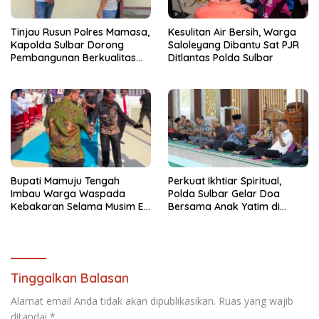
Tinjau Rusun Polres Mamasa,
Kesulitan Air Bersih, Warga
Kapolda Sulbar Dorong
Saloleyang Dibantu Sat PJR
Pembangunan Berkualitas
Ditlantas Polda Sulbar
dan Tepat Waktu
Bupati Mamuju Tengah
Perkuat Ikhtiar Spiritual,
Imbau Warga Waspada
Polda Sulbar Gelar Doa
Kebakaran Selama Musim El
Bersama Anak Yatim di
Nino
Masjid Jabal Rahmah
Tinggalkan Balasan
Alamat email Anda tidak akan dipublikasikan.
Ruas yang wajib
ditandai
*