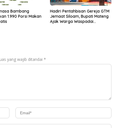
masa Bambang
Hadiri Pentahbisan Gereja GTM
ikan 1.990 Porsi Makan
Jemaat Siloam, Bupati Mateng
atis
Ajak Warga Waspadai
Ancaman Kebakaran
uas yang wajib ditandai
*