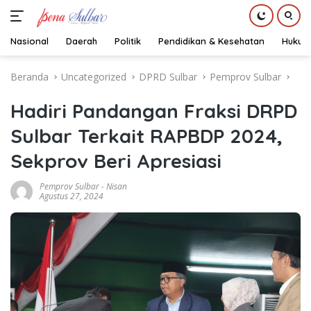
Nasional
Daerah
Politik
Pendidikan & Kesehatan
Hukum
Langsung
Beranda
Uncategorized
DPRD Sulbar
Pemprov Sulbar
ke
konten
Hadiri Pandangan Fraksi DRPD
Sulbar Terkait RAPBDP 2024,
Sekprov Beri Apresiasi
Pemprov Sulbar
-
Nisan
Agustus 27, 2024