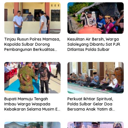
Tinjau Rusun Polres Mamasa,
Kesulitan Air Bersih, Warga
Kapolda Sulbar Dorong
Saloleyang Dibantu Sat PJR
Pembangunan Berkualitas
Ditlantas Polda Sulbar
dan Tepat Waktu
Bupati Mamuju Tengah
Perkuat Ikhtiar Spiritual,
Imbau Warga Waspada
Polda Sulbar Gelar Doa
Kebakaran Selama Musim El
Bersama Anak Yatim di
Nino
Masjid Jabal Rahmah