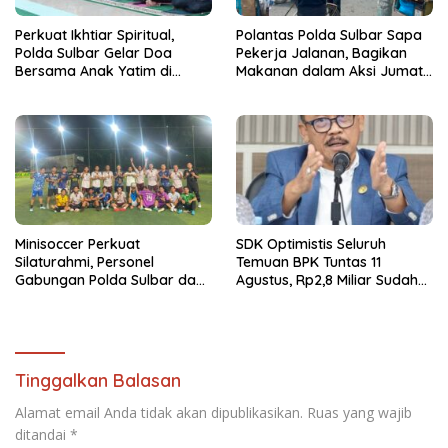
Perkuat Ikhtiar Spiritual,
Polantas Polda Sulbar Sapa
Polda Sulbar Gelar Doa
Pekerja Jalanan, Bagikan
Bersama Anak Yatim di
Makanan dalam Aksi Jumat
Masjid Jabal Rahmah
Berkah
Minisoccer Perkuat
SDK Optimistis Seluruh
Silaturahmi, Personel
Temuan BPK Tuntas 11
Gabungan Polda Sulbar dan
Agustus, Rp2,8 Miliar Sudah
Kanwil Kemenkeu Tampil
Diselesaikan.
Kompak
Tinggalkan Balasan
Alamat email Anda tidak akan dipublikasikan.
Ruas yang wajib
ditandai
*