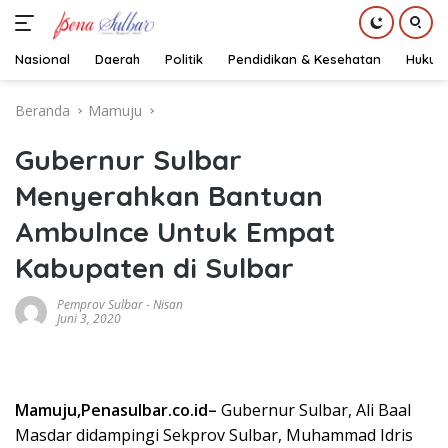
Nasional
Daerah
Politik
Pendidikan & Kesehatan
Hukum
Langsung
Beranda
Mamuju
ke
konten
Gubernur Sulbar
Menyerahkan Bantuan
Ambulnce Untuk Empat
Kabupaten di Sulbar
Pemprov Sulbar
-
Nisan
Juni 3, 2020
Mamuju,Penasulbar.co.id–
Gubernur Sulbar, Ali Baal
Masdar didampingi Sekprov Sulbar, Muhammad Idris