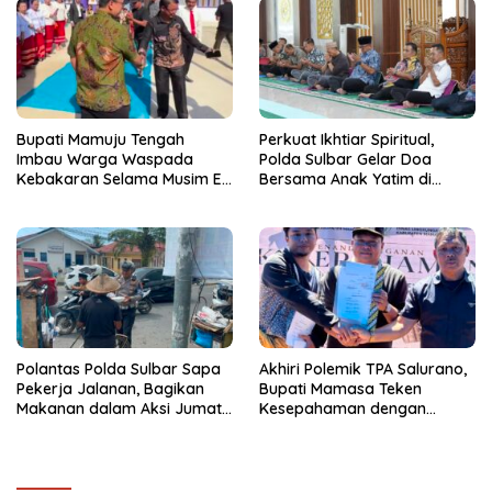
Bupati Mamuju Tengah
Perkuat Ikhtiar Spiritual,
Imbau Warga Waspada
Polda Sulbar Gelar Doa
Kebakaran Selama Musim El
Bersama Anak Yatim di
Nino
Masjid Jabal Rahmah
Polantas Polda Sulbar Sapa
Akhiri Polemik TPA Salurano,
Pekerja Jalanan, Bagikan
Bupati Mamasa Teken
Makanan dalam Aksi Jumat
Kesepahaman dengan
Berkah
Warga: “Kalau Merusak
Lingkungan, Saya Hentikan”