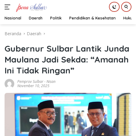
Nasional
Daerah
Politik
Pendidikan & Kesehatan
Hukum
Langsung
Beranda
Daerah
ke
konten
Gubernur Sulbar Lantik Junda
Maulana Jadi Sekda: “Amanah
Ini Tidak Ringan”
Pemprov Sulbar
-
Nisan
November 10, 2025