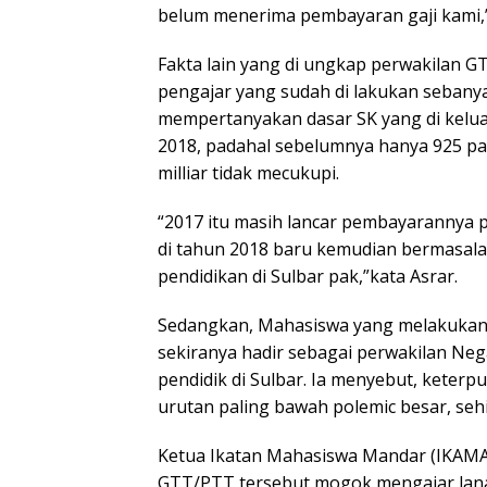
belum menerima pembayaran gaji kami,”
Fakta lain yang di ungkap perwakilan G
pengajar yang sudah di lakukan sebanyak
mempertanyakan dasar SK yang di kelua
2018, padahal sebelumnya hanya 925 pa
milliar tidak mecukupi.
“2017 itu masih lancar pembayarannya pa
di tahun 2018 baru kemudian bermasal
pendidikan di Sulbar pak,”kata Asrar.
Sedangkan, Mahasiswa yang melakukan
sekiranya hadir sebagai perwakilan Ne
pendidik di Sulbar. Ia menyebut, keter
urutan paling bawah polemic besar, sehi
Ketua Ikatan Mahasiswa Mandar (IKAMA) S
GTT/PTT tersebut mogok mengajar lanat