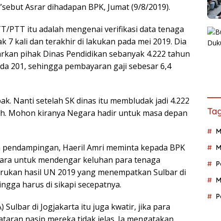
sebut Asrar dihadapan BPK, Jumat (9/8/2019).
TT/PTT itu adalah mengenai verifikasi data tenaga
 7 kali dan terakhir di lakukan pada mei 2019. Dia
rkan pihak Dinas Pendidikan sebanyak 4.222 tahun
da 201, sehingga pembayaran gaji sebesar 6,4
k. Nanti setelah SK dinas itu membludak jadi 4.222
Tag
ah. Mohon kiranya Negara hadir untuk masa depan
M
 pendampingan, Haeril Amri meminta kepada BPK
M
gara untuk mendengar keluhan para tenaga
P
purukan hasil UN 2019 yang menempatkan Sulbar di
M
ngga harus di sikapi secepatnya.
P
ulbar di Jogjakarta itu juga kwatir, jika para
aran nasip mereka tidak jelas. Ia mengatakan,