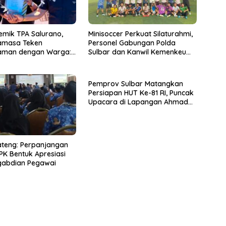
lemik TPA Salurano,
Minisoccer Perkuat Silaturahmi,
amasa Teken
Personel Gabungan Polda
aman dengan Warga:
Sulbar dan Kanwil Kemenkeu
erusak Lingkungan,
Tampil Kompak
tikan”
Pemprov Sulbar Matangkan
Persiapan HUT Ke-81 RI, Puncak
Upacara di Lapangan Ahmad
Kirang
ateng: Perpanjangan
PK Bentuk Apresiasi
gabdian Pegawai