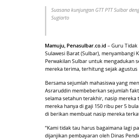
Suasana kunjungan GTT PTT Sulbar deng
Sugiarto
Mamuju, Penasulbar.co.id
– Guru Tidak
Sulawesi Barat (Sulbar), menyambangi 
Perwakilan Sulbar untuk mengadukan se
mereka terima, terhitung sejak agustu
Bersama sejumlah mahasiswa yang men
Asraruddin membeberkan sejumlah fakt
selama setahun terakhir, nasip mereka 
mereka hanya di gaji 150 ribu per 5 bul
di berikan membuat nasip mereka terka
“Kami tidak tau harus bagaimana lagi pak
dijanjikan pembayaran oleh Dinas Pendid