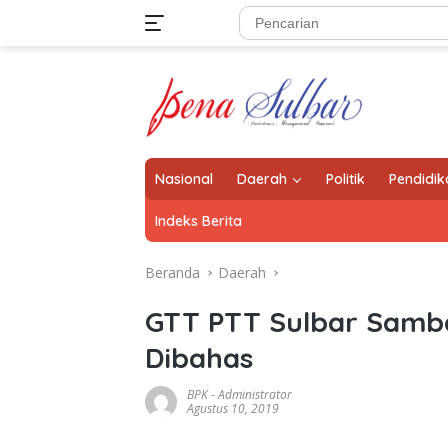
Langsung
ke
konten
Nasional
Daerah
Politik
Pendidik
Indeks Berita
Beranda
Daerah
GTT PTT Sulbar Samba
Dibahas
BPK
-
Administrator
Agustus 10, 2019