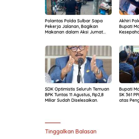
Polantas Polda Sulbar Sapa
Akhiri Po
Pekerja Jalanan, Bagikan
Bupati M
Makanan dalam Aksi Jumat
Kesepah
Berkah
“Kalau M
Saya Hen
SDK Optimistis Seluruh Temuan
Bupati M
BPK Tuntas 11 Agustus, Rp2,8
SK 361 PP
Miliar Sudah Diselesaikan.
atas Pen
Tinggalkan Balasan