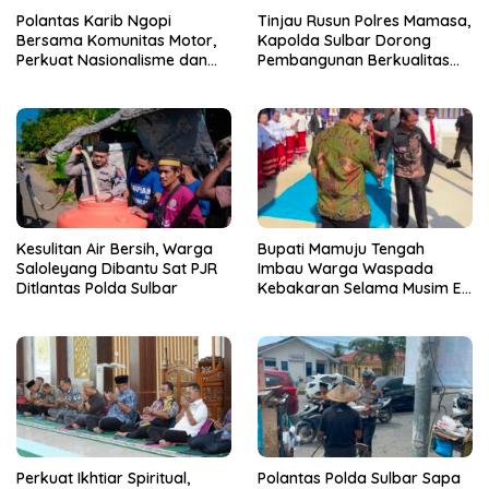
Polantas Karib Ngopi
Tinjau Rusun Polres Mamasa,
Bersama Komunitas Motor,
Kapolda Sulbar Dorong
Perkuat Nasionalisme dan
Pembangunan Berkualitas
Keselamatan Berkendara
dan Tepat Waktu
Kesulitan Air Bersih, Warga
Bupati Mamuju Tengah
Saloleyang Dibantu Sat PJR
Imbau Warga Waspada
Ditlantas Polda Sulbar
Kebakaran Selama Musim El
Nino
Perkuat Ikhtiar Spiritual,
Polantas Polda Sulbar Sapa