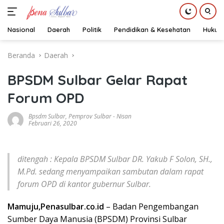
Nasional
Daerah
Politik
Pendidikan & Kesehatan
Hukum
Langsung
Beranda
Daerah
ke
konten
BPSDM Sulbar Gelar Rapat
Forum OPD
Bpsdm Sulbar
,
Pemprov Sulbar
-
Nisan
Februari 26, 2020
ditengah : Kepala BPSDM Sulbar DR. Yakub F Solon, SH.,
M.Pd. sedang menyampaikan sambutan dalam rapat
forum OPD di kantor gubernur Sulbar.
Mamuju,Penasulbar.co.id
– Badan Pengembangan
Sumber Daya Manusia (BPSDM) Provinsi Sulbar