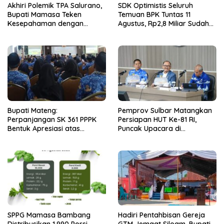
Akhiri Polemik TPA Salurano,
SDK Optimistis Seluruh
Bupati Mamasa Teken
Temuan BPK Tuntas 11
Kesepahaman dengan
Agustus, Rp2,8 Miliar Sudah
Warga: “Kalau Merusak
Diselesaikan.
Lingkungan, Saya Hentikan”
Bupati Mateng:
Pemprov Sulbar Matangkan
Perpanjangan SK 361 PPPK
Persiapan HUT Ke-81 RI,
Bentuk Apresiasi atas
Puncak Upacara di
Pengabdian Pegawai
Lapangan Ahmad Kirang
SPPG Mamasa Bambang
Hadiri Pentahbisan Gereja
Distribusikan 1.990 Porsi
GTM Jemaat Siloam, Bupati