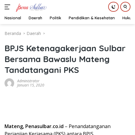
Nasional
Daerah
Politik
Pendidikan & Kesehatan
Hukum
Langsung
Beranda
Daerah
ke
konten
BPJS Ketenagakerjaan Sulbar
Bersama Bawaslu Mateng
Tandatangani PKS
Administrator
Januari 15, 2020
Mateng, Penasulbar.co.id
– Penandatanganan
Perjanjian Kerjasama (PKS) antara BPJS