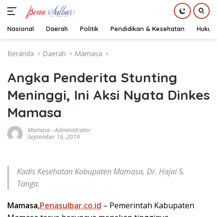
Nasional
Daerah
Politik
Pendidikan & Kesehatan
Hukum
Langsung
Beranda
Daerah
Mamasa
ke
konten
Angka Penderita Stunting
Meninggi, Ini Aksi Nyata Dinkes
Mamasa
Mamasa
-
Administrator
September 16, 2019
Kadis Kesehatan Kabupaten Mamasa, Dr. Hajai S.
Tanga.
Mamasa,
Penasulbar.co.id
– Pemerintah Kabupaten