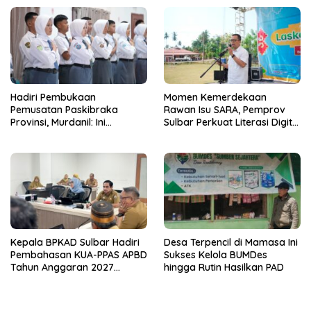
Hadiri Pembukaan
Momen Kemerdekaan
Pemusatan Paskibraka
Rawan Isu SARA, Pemprov
Provinsi, Murdanil: Ini
Sulbar Perkuat Literasi Digital
Membentuk Karakter Hingga
Warga
Kedisiplinannya
Kepala BPKAD Sulbar Hadiri
Desa Terpencil di Mamasa Ini
Pembahasan KUA-PPAS APBD
Sukses Kelola BUMDes
Tahun Anggaran 2027
hingga Rutin Hasilkan PAD
Bersama Banggar DPRD