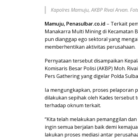
Kapolres Mamuju, AKBP Rivai Arvan. Fot
Mamuju, Penasulbar.co.id
– Terkait pe
Manakarra Multi Mining di Kecamatan Bo
pun dianggap ego sektoral yang mengak
memberhentikan aktivitas perusahaan.
Pernyataan tersebut disampaikan Kepala
Komisaris Besar Polisi (AKBP) Moh. Riva
Pers Gathering yang digelar Polda Sulbar
Ia mengungkapkan, proses pelaporan p
dilakukan sepihak oleh Kades tersebut 
terhadap oknum terkait.
“Kita telah melakukan pemanggilan dan s
ingin semua berjalan baik demi kemajua
lakukan proses mediasi antar perusahaa