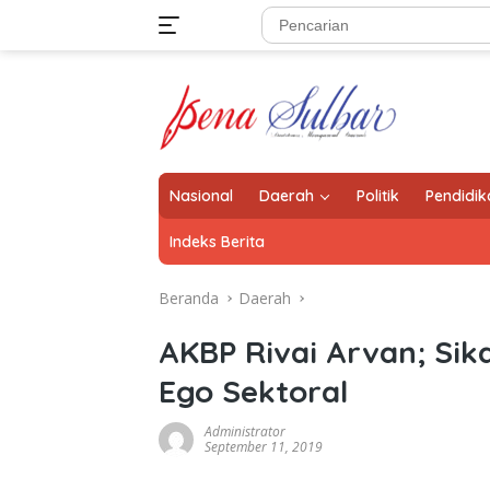
Langsung
ke
konten
Nasional
Daerah
Politik
Pendidik
Indeks Berita
Beranda
Daerah
AKBP Rivai Arvan; Si
Ego Sektoral
Administrator
September 11, 2019