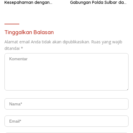
Kesepahaman dengan
Gabungan Polda Sulbar dan
Warga: “Kalau Merusak
Kanwil Kemenkeu Tampil
Lingkungan, Saya Hentikan”
Kompak
Tinggalkan Balasan
Alamat email Anda tidak akan dipublikasikan.
Ruas yang wajib
ditandai
*