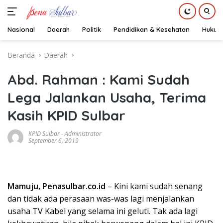
Nasional
Daerah
Politik
Pendidikan & Kesehatan
Hukum
Langsung
Beranda
Daerah
ke
konten
Abd. Rahman : Kami Sudah
Lega Jalankan Usaha, Terima
Kasih KPID Sulbar
KPID Sulbar
-
Administrator
September 6, 2019
Mamuju, Penasulbar.co.id
– Kini kami sudah senang
dan tidak ada perasaan was-was lagi menjalankan
usaha TV Kabel yang selama ini geluti. Tak ada lagi