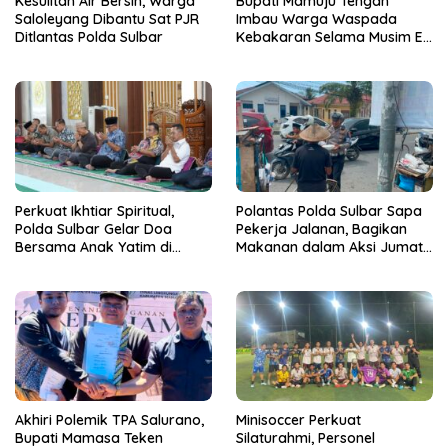
Kesulitan Air Bersih, Warga
Bupati Mamuju Tengah
Saloleyang Dibantu Sat PJR
Imbau Warga Waspada
Ditlantas Polda Sulbar
Kebakaran Selama Musim El
Nino
Perkuat Ikhtiar Spiritual,
Polantas Polda Sulbar Sapa
Polda Sulbar Gelar Doa
Pekerja Jalanan, Bagikan
Bersama Anak Yatim di
Makanan dalam Aksi Jumat
Masjid Jabal Rahmah
Berkah
Akhiri Polemik TPA Salurano,
Minisoccer Perkuat
Bupati Mamasa Teken
Silaturahmi, Personel