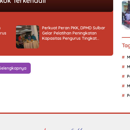
kok Terkendali
n
Perkuat Peran PKK, DPMD Sulbar
rus
Gelar Pelatihan Peningkatan
Kapasitas Pengurus Tingkat
Provinsi
Tag
M
M
Selengkapnya
P
M
P