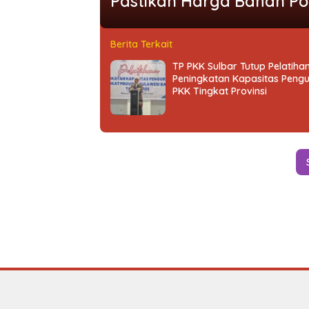
Pastikan Harga Bahan Po
Berita Terkait
TP PKK Sulbar Tutup Pelatiha
Peningkatan Kapasitas Pengu
PKK Tingkat Provinsi